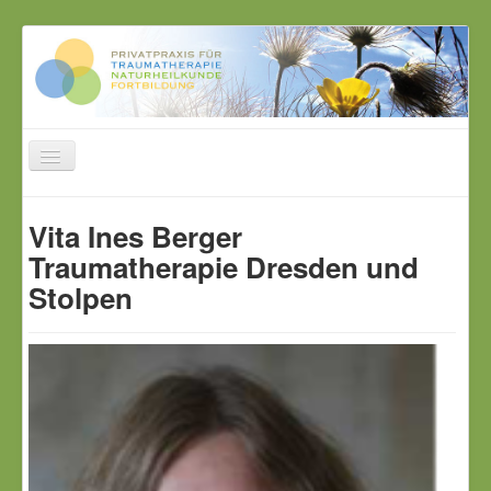
Home
Vita Ines Berger
Traumatherapie
Traumatherapie Dresden und
Kinder und Jugendliche
Stolpen
Weiterbildung
Vita
Honorar