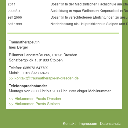
2011
Dozentin in der Medizinischen Fachschule am D
2003/04
Ausbildung in Aqua Wellness® Körperarbeit in Ba
seit 2000
Dozentin in verschiedenen Einrichtungen zu ges
seit 1999
Niederlassung als Heilpraktikerin in Stolpen und
Traumatherapeutin
Ines Berger
Pillnitzer Landstraße 265, 01326 Dresden
Schafbergblick 1, 01833 Stolpen
Telefon: 035973 647729
Mobil: 0160/92302428
>> kontakt@traumatherapie-in-dresden.de
Telefonsprechstunde:
Montags von 8.00 Uhr bis 9.00 Uhr unter obiger Mobilnummer
>> Hinkommen Praxis Dresden
>> Hinkommen Praxis Stolpen
Kontakt
Impressum
Datenschutz