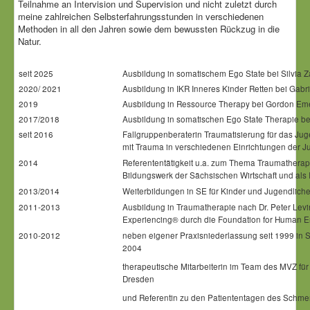
Teilnahme an Intervision und Supervision und nicht zuletzt durch
meine zahlreichen Selbsterfahrungsstunden in verschiedenen
Methoden in all den Jahren sowie dem bewussten Rückzug in die
Natur.
seit 2025
Ausbildung in somatischem Ego State bei Silvia Z
2020/ 2021
Ausbildung in IKR Inneres Kinder Retten bei Gabr
2019
Ausbildung in Ressource Therapy bei Gordon Em
2017/2018
Ausbildung in somatischen Ego State Therapie be
seit 2016
Fallgruppenberaterin Traumatisierung für das J
mit Trauma in verschiedenen Einrichtungen der J
2014
Referententätigkeit u.a. zum Thema Traumathera
Bildungswerk der Sächsischen Wirtschaft und als
2013/2014
Weiterbildungen in SE für Kinder und Jugendlich
2011-2013
Ausbildung in Traumatherapie nach Dr. Peter Lev
Experiencing® durch die Foundation for Human E
2010-2012
neben eigener Praxisniederlassung seit 1999 in 
2004
therapeutische Mitarbeiterin im Team des MVZ fü
Dresden
und Referentin zu den Patiententagen des Schm